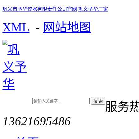
巩义市予华仪器有限责任公司官网
巩义予华厂家
XML
-
网站地图
服务
13621695486