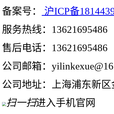
备案号：
沪ICP备181443
服务热线：13621695486
售后电话：13621695486
公司邮箱：yilinkexue@16
公司地址：上海浦东新区金高
扫一扫
进入手机官网