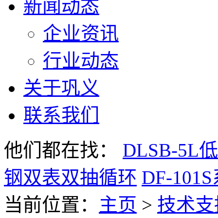
新闻动态
企业资讯
行业动态
关于巩义
联系我们
他们都在找：
DLSB-5
钢双表双抽循环
DF-10
当前位置
：
主页
>
技术支