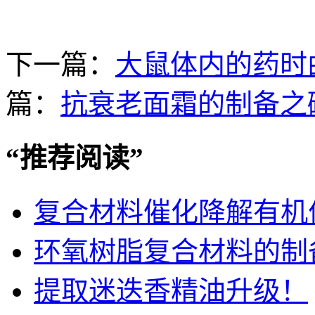
下一篇：
大鼠体内的药时
篇：
抗衰老面霜的制备之
“
推荐阅读
”
复合材料催化降解有机
环氧树脂复合材料的制
提取迷迭香精油升级！