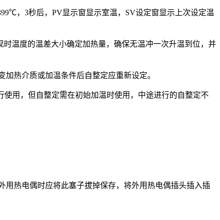
度399℃，3秒后，PV显示窗显示室温，SV设定窗显示上次设定温
度与现时温度的温差大小确定加热量，确保无温冲一次升温到位，并
变加热介质或加温条件后自整定应重新设定。
进行使用，但自整定需在初始加温时使用，中途进行的自整定不
外用热电偶时应将此塞子拔掉保存，将外用热电偶插头插入插