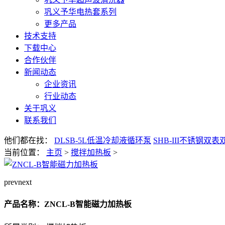
巩义予华电热套系列
更多产品
技术支持
下载中心
合作伙伴
新闻动态
企业资讯
行业动态
关于巩义
联系我们
他们都在找：
DLSB-5L低温冷却液循环泵
SHB-III不锈钢双
当前位置
：
主页
>
搅拌加热板
>
prev
next
产品名称：ZNCL-B智能磁力加热板