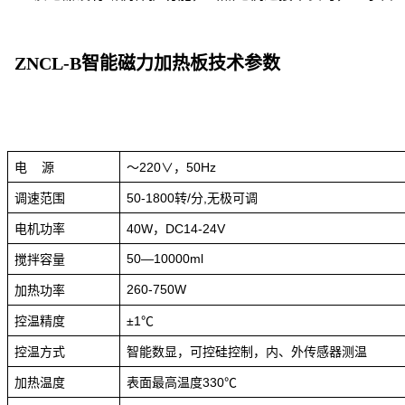
ZNCL-B智能磁力加热板技术参数
电
～
220∨
50Hz
源
，
调速范围
50-1800
/
,
转
分
无极可调
电机功率
40W
DC14-24V
，
50—10000ml
搅拌容量
260-750W
加热功率
控温精度
±1℃
控温方式
智能数显，可控硅控制，内、外传感器测温
加热温度
表面最高温度
330℃