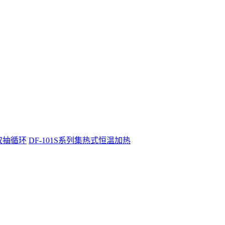
表双抽循环
DF-101S系列集热式恒温加热