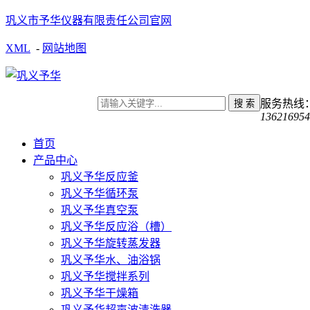
巩义市予华仪器有限责任公司官网
XML
-
网站地图
服务热线
136216954
首页
产品中心
巩义予华反应釜
巩义予华循环泵
巩义予华真空泵
巩义予华反应浴（槽）
巩义予华旋转蒸发器
巩义予华水、油浴锅
巩义予华搅拌系列
巩义予华干燥箱
巩义予华超声波清洗器