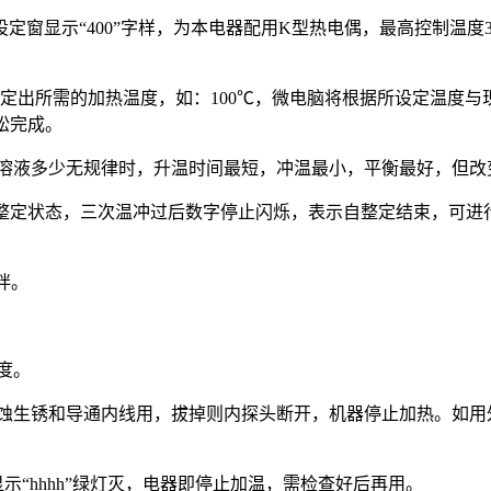
SV设定窗显示“400”字样，为本电器配用K型热电偶，最高控制温
速设定出所需的加热温度，如：100℃，微电脑将根据所设定温
松完成。
与溶液多少无规律时，升温时间最短，冲温最小，平衡最好，但改
入自整定状态，三次温冲过后数字停止闪烁，表示自整定结束，可
拌。
度。
腐蚀生锈和导通内线用，拔掉则内探头断开，机器停止加热。如用
示“hhhh”绿灯灭，电器即停止加温，需检查好后再用。