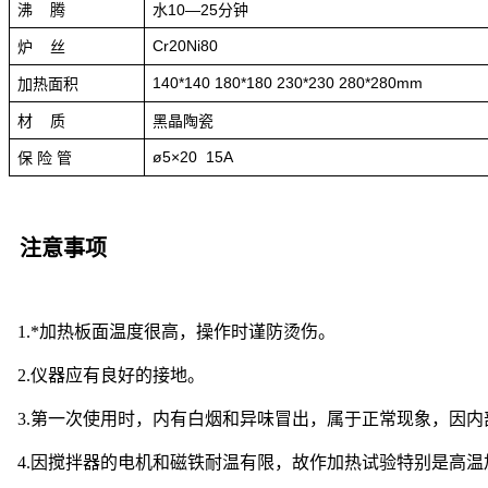
沸
水
10—25
腾
分钟
Cr20Ni80
炉
丝
140*140 180*180 230*230 280*280mm
加热面积
材
黑晶陶瓷
质
ø5×20 15A
保 险 管
注意事项
1.*加热板面温度很高，操作时谨防烫伤。
2.仪器应有良好的接地。
3.第一次使用时，内有白烟和异味冒出，属于正常现象，因
4.因搅拌器的电机和磁铁耐温有限，故作加热试验特别是高