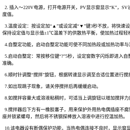
2. 插入～220V电源，打开电源开关，PV显示窗显示“K”，
度值。
3.温度设定：按设定加“▲”或设定减“▼”键3秒不放，将快
保持设定值与显示值±1℃温差下的供散热平衡，使加热过程轻
4.自整定功能，启动自整定功能可使不同加热段或加热功率
5.启动自整定：常按移位键“?”5秒，设定窗数字闪烁即进
准确。
6.顺时针调整“搅拌”旋钮，根据转速显示调至合适位置进行搅
7.如出现跳子现象，请关停搅拌后再缓缓启动。
8.如搅拌容量大或溶液粘稠时，可适当上调旋钮以增加搅拌力
9.搅拌器后下方有一橡胶塞子，用来保护外用热电偶插座不
座并锁紧螺母，然后将不锈钢探棒放入溶液中进行控温加热。
10.该电器设有断偶保护功能，当热电偶连接不良时，显示窗显