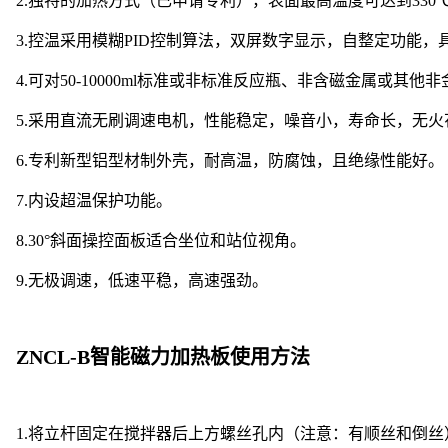
2.独特的加热方式（已申请专利），表面最高温度可达到330
3.控温采用模糊PID控制算法，双屏数字显示，自整定功能，
4.可对50-10000ml标准或非标准反应瓶、非含磁金属或其
5.采用直流无刷调速电机，性能稳定，噪音小，寿命长，无火
6.专利新型铝型材制外壳，耐高温，防腐蚀，且绝缘性能好。
7.内设超温保护功能。
8.30°斜面操控面板适合坐位和站位视角。
9.无极调速，低速平稳，高速强劲。
ZNCL-B智能磁力加热板使用方法
1.将立杆固定在搅拌器后上方螺丝孔内（注意：有顺丝和倒